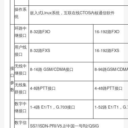
操作系
嵌入式Linux系统，互联在线CTOS内核通信软件
统
环路中
8-32路FXO
16-192路FXO
继接口
用户线
8-32路FXS
16-192路FXS
接口
无线中
接
8-16路 GSM/CDMA接口
8-96路GSM/CD
继接口
口
参
无线集
4-8路PTT接口
4-48路PTT接口
数
群接口
数字中
1-4路 E1/T1，G.703接口
1-52路 E1/T1，G
继接口
数字信
SS7/ISDN-PRI/V5.2/中国一号R2/QSIG