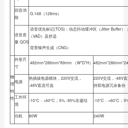
回音消
G.168（128ms）
除
语音优先标记(TOS)；动态抖动缓冲区（Jitter Buffer
语音质
（VAD）及舒适
量 QOS
背景噪声生成（CNG）
外形尺
482mm*286mm*89mm （W*D*H）
482mm*286mm*2
寸
物
热插拔电源模块，220V交流，
220V交流，-48
电源
理
-48V直流可选
持双电源冗余备份
特
工作环
性
-10℃ - +60℃；5% -95%非凝结
-10℃ - +60℃；5
境
功耗
80W
240W