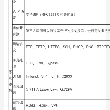
令
VoIP 协
支持SIP（RFC3261及相关扩展）
议
通信开
第三方应用可以通过基于IP的控制接口，进行定制业务
发接口
网络协
FTP、TFTP、HTTPS、SSH、DHCP、DNS、RTP/RT
议
传真处
T.30、T.38、Bypass
理
系
DTMF
In-band、SIP-Info、RFC2833
统
参
语音编
G.711 A-Law/u-Law、G.729A
数
码
视频编
H.263、H.264、VP8
码