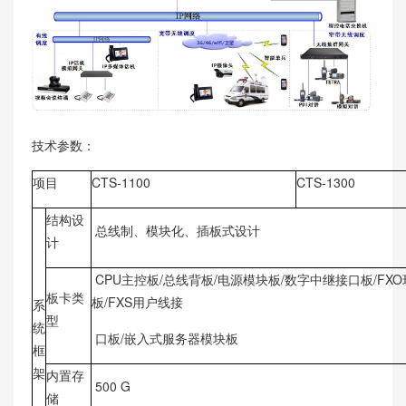
技术参数：
项目
CTS-1100
CTS-1300
结构设
总线制、模块化、插板式设计
计
CPU主控板/总线背板/电源模块板/数字中继接口板/FX
板卡类
板/FXS用户线接
系
型
统
口板/嵌入式服务器模块板
框
架
内置存
500 G
储