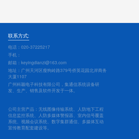
联系方式:
电话：020-37225217
手机：
邮箱：keyingdianzi@163.com
地址：广州天河区瘦狗岭路379号侨英花园北岸商务
大厦1107
广州科颖电子科技有限公司，集通信系统设备研
发、生产、销售及软件开发于一体。
公司主营产品：无线图像传输系统、人防地下工程
信息监控系统、人防多媒体警报器、室内信号覆盖
系统、视频会议系统、数字集群通信、多媒体互动
宣传教育配套建设等。