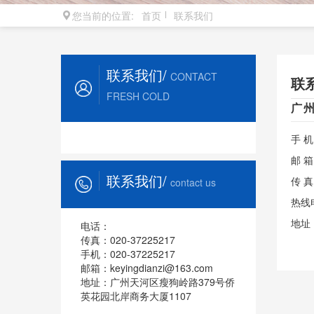
您当前的位置:
首页
联系我们
联系我们/
CONTACT
联
FRESH COLD
广
手 机
邮 箱：
联系我们/
传 真
contact us
热线
地址
电话：
传真：020-37225217
手机：020-37225217
邮箱：keyingdianzi@163.com
地址：广州天河区瘦狗岭路379号侨
英花园北岸商务大厦1107