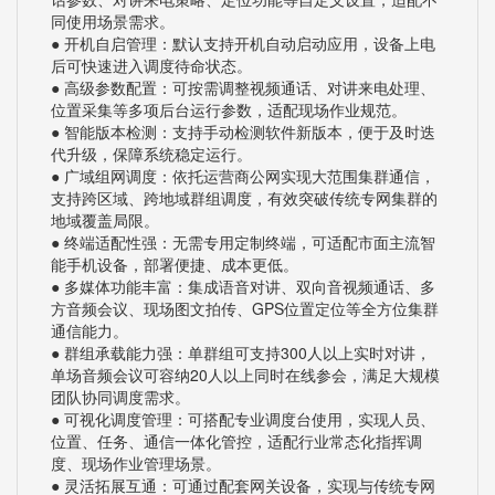
同使用场景需求。
● 开机自启管理：默认支持开机自动启动应用，设备上电
后可快速进入调度待命状态。
● 高级参数配置：可按需调整视频通话、对讲来电处理、
位置采集等多项后台运行参数，适配现场作业规范。
● 智能版本检测：支持手动检测软件新版本，便于及时迭
代升级，保障系统稳定运行。
● 广域组网调度：依托运营商公网实现大范围集群通信，
支持跨区域、跨地域群组调度，有效突破传统专网集群的
地域覆盖局限。
● 终端适配性强：无需专用定制终端，可适配市面主流智
能手机设备，部署便捷、成本更低。
● 多媒体功能丰富：集成语音对讲、双向音视频通话、多
方音频会议、现场图文拍传、GPS位置定位等全方位集群
通信能力。
● 群组承载能力强：单群组可支持300人以上实时对讲，
单场音频会议可容纳20人以上同时在线参会，满足大规模
团队协同调度需求。
● 可视化调度管理：可搭配专业调度台使用，实现人员、
位置、任务、通信一体化管控，适配行业常态化指挥调
度、现场作业管理场景。
● 灵活拓展互通：可通过配套网关设备，实现与传统专网